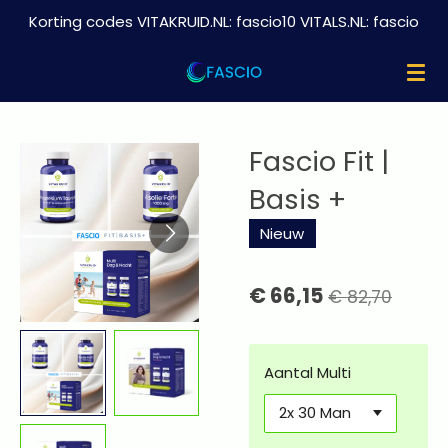
Korting codes VITAKRUID.NL: fascio10 VITALS.NL: fascio
Ga
direct
naar
de
hoofdinhoud
Fascio Fit |
Basis +
Nieuw
€ 66,15
€ 82,70
Aantal Multi