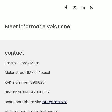
D
D
S
D
e
e
h
e
l
e
a
l
e
l
r
e
n
e
n
Meer informatie volgt snel
contact
Fascio - Jordy Maas
Molenstraat 6A-10 Reusel
KVK-nummer: 89616251
Btw-id: NL004747888B06
Beste bereikbaar via:
info@fascio.nl
of stuur een dm via Instagram