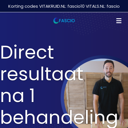
Korting codes VITAKRUID.NL: fascio10 VITALS.NL: fascio
Ga
direct
naar
de
hoofdinhoud
Direct
resultaat
na 1
behandeling