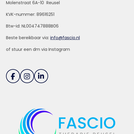
Molenstraat 6A-10 Reusel
KVK-nummer: 89616251
Btw-id: NL004747888B06
Beste bereikbaar via:
info@fascio.nl
of stuur een dm via Instagram
F
I
L
a
n
i
c
s
n
e
t
k
b
a
e
o
g
d
o
r
I
k
a
n
m