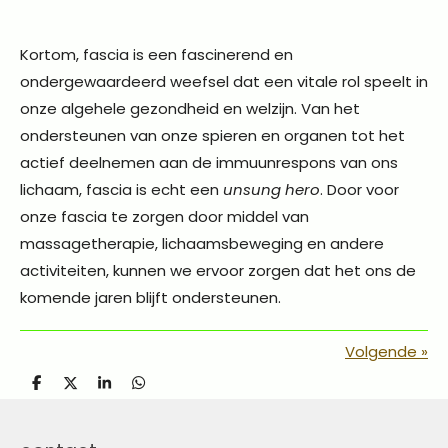
Kortom, fascia is een fascinerend en
ondergewaardeerd weefsel dat een vitale rol speelt in
onze algehele gezondheid en welzijn. Van het
ondersteunen van onze spieren en organen tot het
actief deelnemen aan de immuunrespons van ons
lichaam, fascia is echt een
unsung hero
. Door voor
onze fascia te zorgen door middel van
massagetherapie, lichaamsbeweging en andere
activiteiten, kunnen we ervoor zorgen dat het ons de
komende jaren blijft ondersteunen.
Volgende
»
D
D
S
D
e
e
h
e
l
e
a
l
e
l
r
e