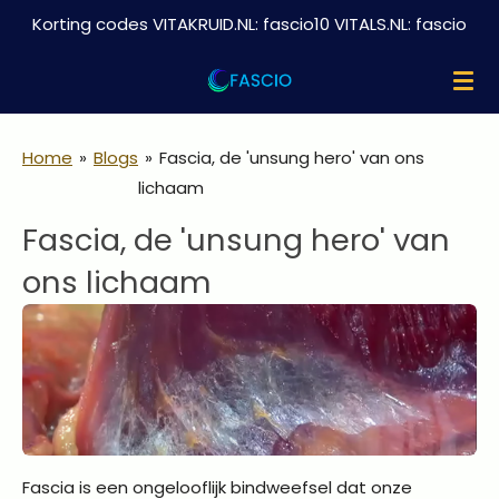
Korting codes VITAKRUID.NL: fascio10 VITALS.NL: fascio
Ga
direct
naar
de
hoofdinhoud
Home
»
Blogs
»
Fascia, de 'unsung hero' van ons
lichaam
Fascia, de 'unsung hero' van
ons lichaam
Fascia is een ongelooflijk bindweefsel dat onze