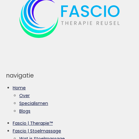
o
r
I
k
a
n
m
navigatie
Home
Over
Specialismen
Blogs
Fascio | Therapie™
Fascio | Stoelmassage
Wat is Stoelmassage