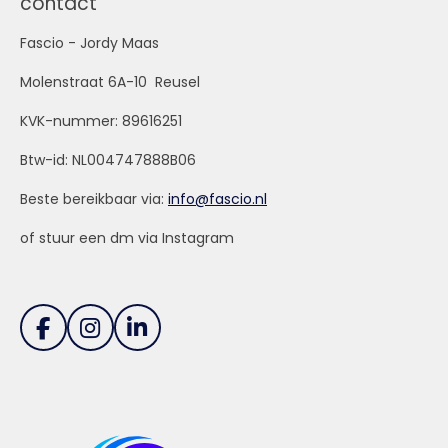
contact
n
e
n
Fascio - Jordy Maas
Molenstraat 6A-10 Reusel
KVK-nummer: 89616251
Btw-id: NL004747888B06
Beste bereikbaar via:
info@fascio.nl
of stuur een dm via Instagram
F
I
L
a
n
i
c
s
n
e
t
k
b
a
e
o
g
d